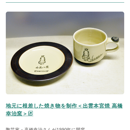
地元に根差した焼き物を制作＜出雲本宮焼 高橋
幸治窯＞
陶芸家・高橋幸治さんが1990年に開窯。