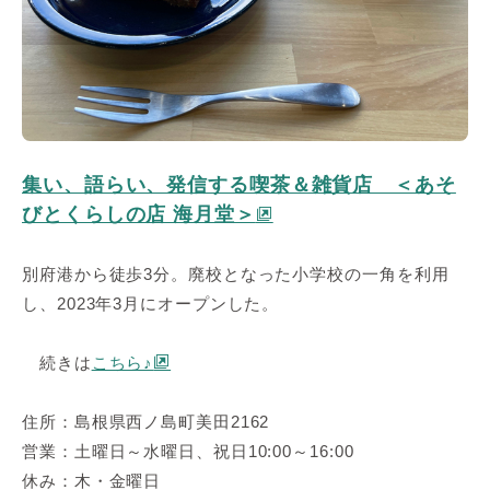
集い、語らい、発信する喫茶＆雑貨店 ＜あそ
びとくらしの店 海月堂＞
別府港から徒歩3分。廃校となった小学校の一角を利用
し、2023年3月にオープンした。
続きは
こちら♪
住所：島根県西ノ島町美田2162
営業：土曜日～水曜日、祝日10:00～16:00
休み：木・金曜日