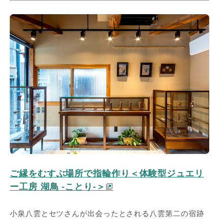
ご縁をむすぶ場所で指輪作り＜体験型ジュエリ
ー工房 湖鳥 -ことり-＞
小泉八雲とセツさんが出会ったとされる八雲第二の宿跡