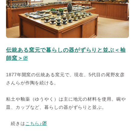
伝統ある窯元で暮らしの器がずらりと並ぶ＜袖
師窯＞
1877年開窯の伝統ある窯元で、現在、5代目の尾野友彦
さんらが作陶を続ける。
粘土や釉薬（ゆうやく）は主に地元の材料を使用。碗や
皿、カップなど、暮らしの器がずらりと並ぶ。
続きは
こちら♪