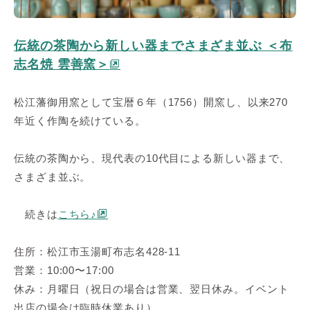
伝統の茶陶から新しい器までさまざま並ぶ ＜布
志名焼 雲善窯＞
松江藩御用窯として宝暦６年（1756）開窯し、以来270
年近く作陶を続けている。
伝統の茶陶から、現代表の10代目による新しい器まで、
さまざま並ぶ。
続きは
こちら♪
住所：松江市玉湯町布志名428-11
営業：10:00〜17:00
休み：月曜日（祝日の場合は営業、翌日休み。イベント
出店の場合は臨時休業あり）