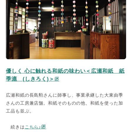
優しく 心に触れる和紙の味わい＜広瀬和紙 紙
季漉 (しきろく)＞
広瀬和紙の長島勲さんに師事し、事業承継した大東由季
さんの工房兼店舗。和紙そのものの他、和紙を使った加
工品も並ぶ。
続きは
こちら♪