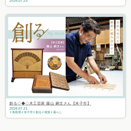
2026.07.25
創る◇◆◇木工芸家 藤山 嗣文さん【米子市】
2026.07.21
鳥取県
米子市
創る
雑貨
暮らし