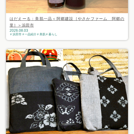
はだえーる：美肌一品＜阿郷建設［やさかファーム 阿郷の
里］＞浜田市
2026.08.03
浜田市
一品紹介
美肌
暮らし