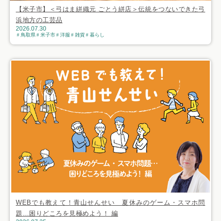
【米子市】＜弓はま絣織元 ごとう絣店＞伝統をつないできた弓
浜地方の工芸品
2026.07.30
鳥取県
米子市
洋服
雑貨
暮らし
WEBでも教えて！青山せんせい 夏休みのゲーム・スマホ問
題…困りどころを見極めよう！ 編