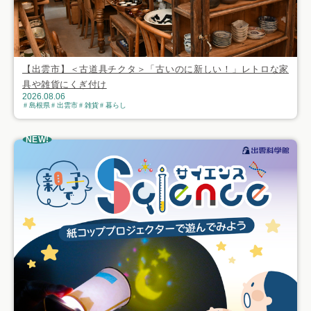
【出雲市】＜古道具チクタ＞「古いのに新しい！」レトロな家
具や雑貨にくぎ付け
2026.08.06
島根県
出雲市
雑貨
暮らし
NEW!