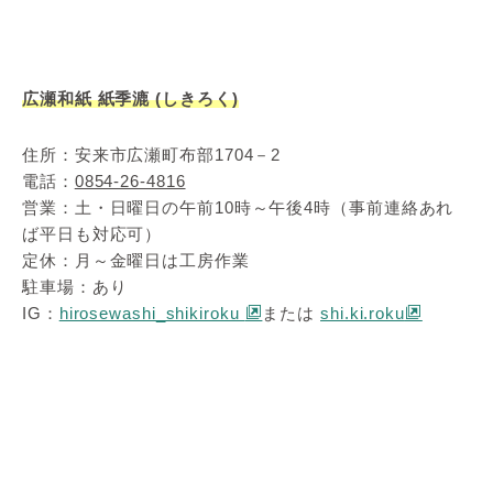
広瀬和紙 紙季漉 (しきろく)
住所：安来市広瀬町布部1704－2
電話：
0854-26-4816
営業：土・日曜日の午前10時～午後4時（事前連絡あれ
ば平日も対応可）
定休：月～金曜日は工房作業
駐車場：あり
IG：
hirosewashi_shikiroku
または
shi.ki.roku