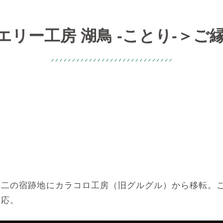
リー工房 湖鳥 -ことり-＞
第二の宿跡地にカラコロ工房（旧グルグル）から移転。
対応。