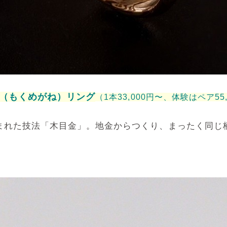
（もくめがね）リング
（1本33,000円〜、体験はペア55,
まれた技法「木目金」。地金からつくり、まったく同じ