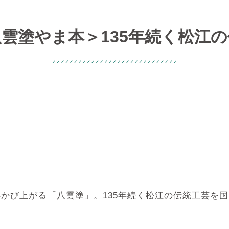
雲塗やま本＞135年続く松江
かび上がる「八雲塗」。135年続く松江の伝統工芸を