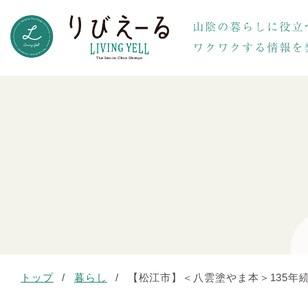
トップ
/
暮らし
/
【松江市】＜八雲塗やま本＞135年