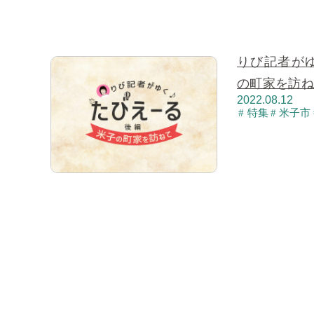
りび記者が
の町家を訪
2022.08.12
特集
米子市