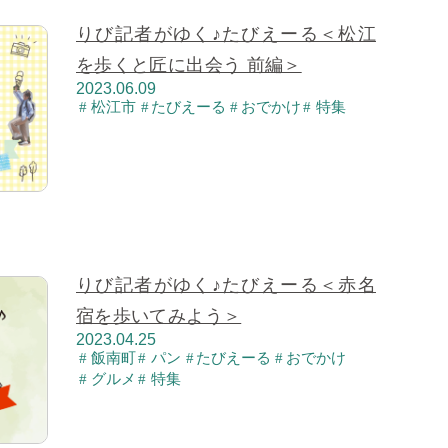
りび記者がゆく♪たびえーる＜松江
を歩くと匠に出会う 前編＞
2023.06.09
松江市
たびえーる
おでかけ
特集
りび記者がゆく♪たびえーる＜赤名
宿を歩いてみよう＞
2023.04.25
飯南町
パン
たびえーる
おでかけ
グルメ
特集