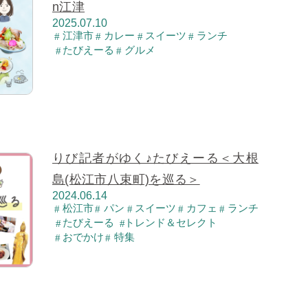
n江津
2025.07.10
江津市
カレー
スイーツ
ランチ
たびえーる
グルメ
りび記者がゆく♪たびえーる＜大根
島(松江市八束町)を巡る＞
2024.06.14
松江市
パン
スイーツ
カフェ
ランチ
たびえーる
トレンド＆セレクト
おでかけ
特集