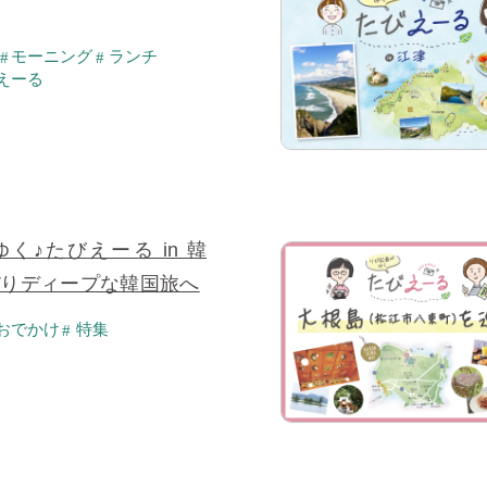
モーニング
ランチ
えーる
く♪たびえーる in 韓
ぴりディープな韓国旅へ
おでかけ
特集