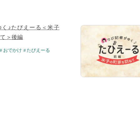
ゆく♪たびえーる＜米子
ねて＞後編
おでかけ
たびえーる