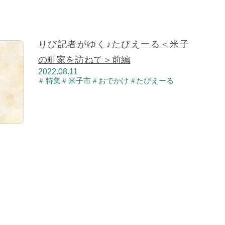
りび記者がゆく♪たびえーる＜米子
の町家を訪ねて＞前編
2022.08.11
特集
米子市
おでかけ
たびえーる