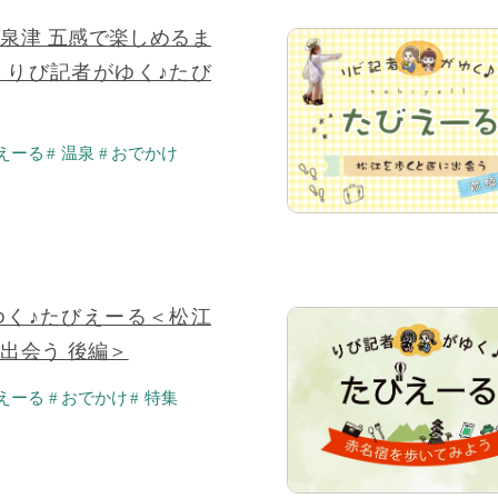
泉津 五感で楽しめるま
・りび記者がゆく♪たび
えーる
温泉
おでかけ
ゆく♪たびえーる＜松江
出会う 後編＞
えーる
おでかけ
特集