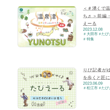
＜＃湧くで温
ち♬＞前編
えーる
2023.12.08
大田市
たび
特集
りび記者が
を歩くと匠に
2023.06.09
松江市
たび