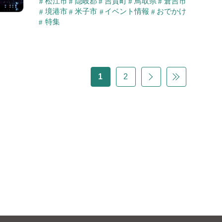
松江市
隠岐郡
吉賀町
鳥取県
倉吉市
境港市
米子市
イベント情報
おでかけ
特集
1
2