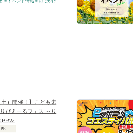
市
イベント情報
おでかけ
（土）開催！】こども未
りびえーるフェス ～り
≪PR≫
PR