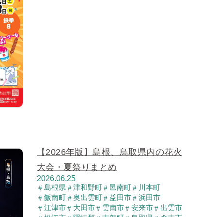
【2026年版】島根、鳥取県内の花火
大会・夏祭りまとめ
2026.06.25
島根県
津和野町
邑南町
川本町
飯南町
奥出雲町
益田市
浜田市
江津市
大田市
雲南市
安来市
出雲市