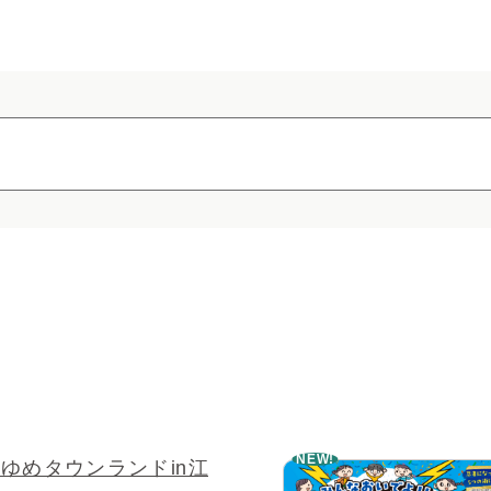
NEW!
】ゆめタウンランドin江