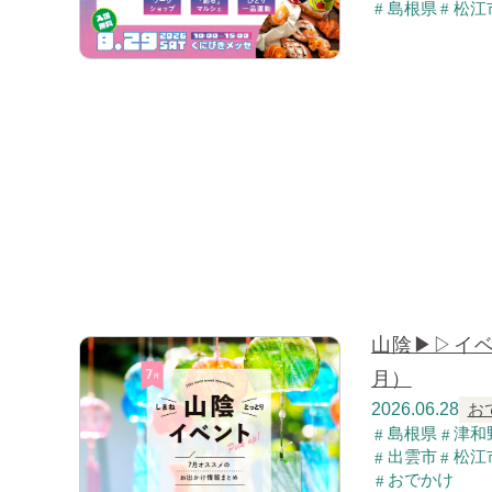
島根県
松江
山陰▶▷イ
月）
2026.06.28
お
島根県
津和
出雲市
松江
おでかけ