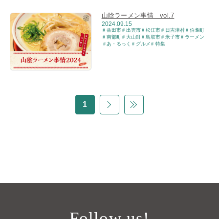
山陰ラーメン事情 vol.7
2024.09.15
益田市
出雲市
松江市
日吉津村
伯耆町
南部町
大山町
鳥取市
米子市
ラーメン
あ・るっく
グルメ
特集
1
Follow us!