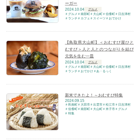
ーガー
2024.10.04
グルメ
グルメ
南部町
大山町
伯耆町
日吉津村
ランチ
カフェ
スイーツ
おでかけ
【鳥取県大山町】＜おむすび屋ひと
むすび＞人と人とのつながりを結び
元気を生む一皿
2024.10.04
グルメ
グルメ
南部町
大山町
伯耆町
日吉津村
ランチ
おでかけ
あ・るっく
新米できたよ！～おむすび特集
2024.09.15
邑南町
大田市
出雲市
松江市
日吉津村
伯耆町
南部町
大山町
米子市
グルメ
特集