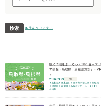
検索
条件をクリアする
観光情報紙あ・るっく2026春～エリ
ア情報（鳥取県、島根県東部）＜PR
＞
2026.03.29
PR
島根県
奥出雲町
出雲市
松江市
鳥取県
伯耆町
南部町
鳥取市
あ・るっく
PR
特集
米子・境港周辺エリアのパン屋さん