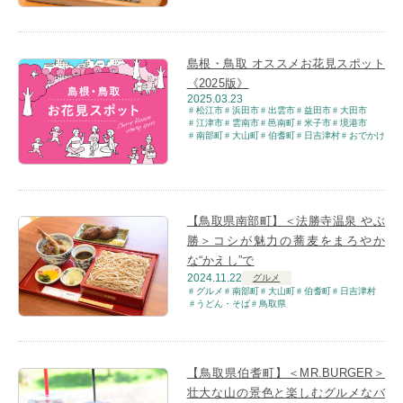
島根・鳥取 オススメお花見スポット
《2025版》
2025.03.23
松江市
浜田市
出雲市
益田市
大田市
江津市
雲南市
邑南町
米子市
境港市
南部町
大山町
伯耆町
日吉津村
おでかけ
【鳥取県南部町】＜法勝寺温泉 やぶ
勝＞コシが魅力の蕎麦をまろやか
な“かえし”で
2024.11.22
グルメ
グルメ
南部町
大山町
伯耆町
日吉津村
うどん・そば
鳥取県
【鳥取県伯耆町】＜MR.BURGER＞
壮大な山の景色と楽しむグルメなバ