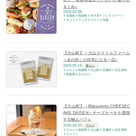
まとめ♪
2026.02.09
伯耆町
南部町
米子市
パン
スイーツ
カフェ
ランチ
グルメ
特集
【大山町】＜大山スマイルファーム
＞あの街この街気になる一品♪
2025.05.16
暮らし
グルメ
南部町
大山町
伯耆町
日吉津村
鳥取県
おでかけ
【大山町】＜Matsumoto CHEESEC
AKE DAISEN＞チーズケーキを満喫
する極上パフェ
2025.04.25
グルメ
グルメ
南部町
大山町
伯耆町
日吉津村
スイーツ