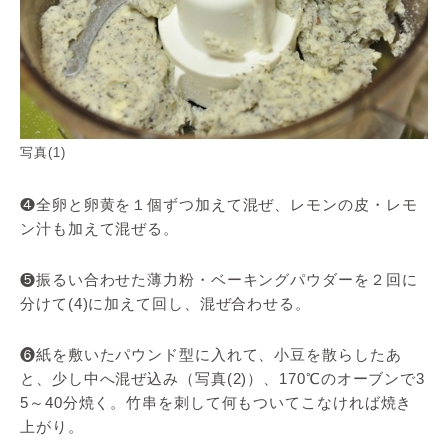
写真(1)
❹全卵と卵黄を１個ずつ加えて混ぜ、レモンの皮・レモ
ン汁も加えて混ぜる。
❺振るい合わせた薄力粉・ベーキングパウダーを２回に
分けて(4)に加えて回し、混ぜ合わせる。
❻紙を敷いたパウンド型に入れて、小豆を散らしたあ
と、少し中へ混ぜ込み（写真(2)）、170℃のオーブンで3
5～40分焼く。竹串を刺して何もついてこなければ焼き
上がり。