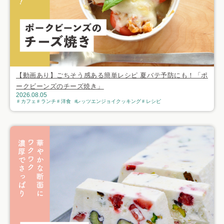
【動画あり】ごちそう感ある簡単レシピ 夏バテ予防にも！「ポ
ークビーンズのチーズ焼き」
2026.08.05
カフェ
ランチ
洋食
レッツエンジョイクッキング
レシピ