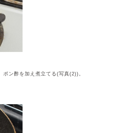
ン酢を加え煮立てる(写真(2))。