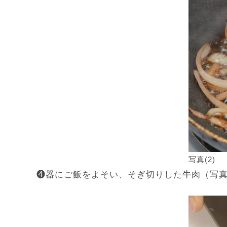
写真(2)
❹器にご飯をよそい、そぎ切りした牛肉（写真