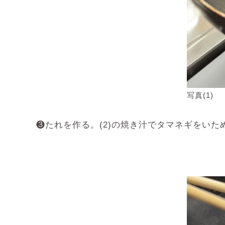
写真(1)
❸たれを作る。(2)の焼き汁でタマネギをいた