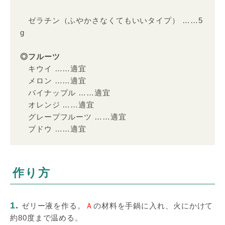
ゼラチン（ふやかさなくてもいいタイプ） ……5
g
◎フルーツ
キウイ ……適宜
メロン ……適宜
パイナップル ……適宜
オレンジ ……適宜
グレープフルーツ ……適宜
ブドウ ……適宜
作り方
1.
ゼリー液を作る。
Ａ
の材料を手鍋に入れ、火にかけて
約80度まで温める。