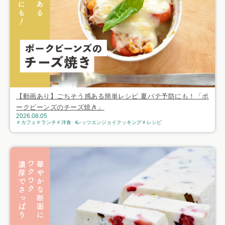
【動画あり】ごちそう感ある簡単レシピ 夏バテ予防にも！「ポ
ークビーンズのチーズ焼き」
2026.08.05
カフェ
ランチ
洋食
レッツエンジョイクッキング
レシピ