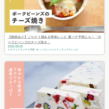
【動画あり】ごちそう感ある簡単レシピ 夏バテ予防にも！「ポ
ークビーンズのチーズ焼き」
2026.08.05
カフェ
ランチ
洋食
レッツエンジョイクッキング
レシピ