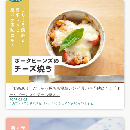
NEW!
【動画あり】ごちそう感ある簡単レシピ 夏バテ予防にも！「ポ
ークビーンズのチーズ焼き」
2026.08.05
カフェ
ランチ
洋食
レッツエンジョイクッキング
レシピ