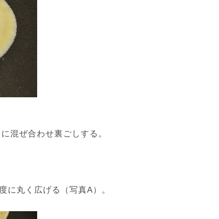
らに混ぜ合わせ裏ごしする。
程度に丸く広げる（写真A）。