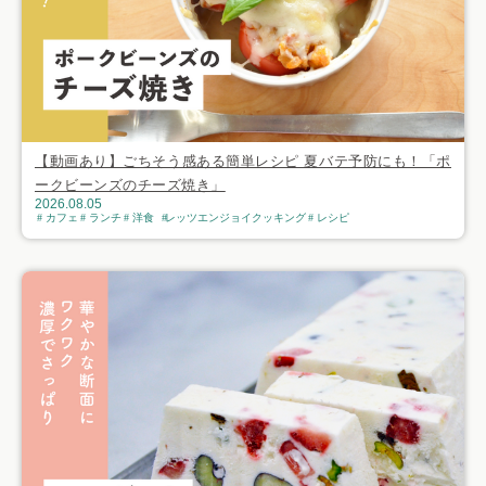
【動画あり】ごちそう感ある簡単レシピ 夏バテ予防にも！「ポ
ークビーンズのチーズ焼き」
2026.08.05
カフェ
ランチ
洋食
レッツエンジョイクッキング
レシピ