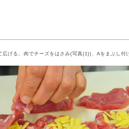
げる。肉でチーズをはさみ(写真(1))、Aをまぶし付ける