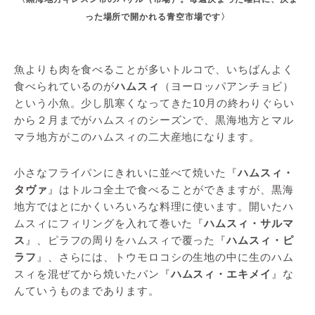
った場所で開かれる青空市場です〉
魚よりも肉を食べることが多いトルコで、いちばんよく
食べられているのが
ハムスィ
（ヨーロッパアンチョビ）
という小魚。少し肌寒くなってきた10月の終わりぐらい
から２月までがハムスィのシーズンで、黒海地方とマル
マラ地方がこのハムスィの二大産地になります。
小さなフライパンにきれいに並べて焼いた『
ハムスィ・
タヴァ
』はトルコ全土で食べることができますが、黒海
地方ではとにかくいろいろな料理に使います。開いたハ
ムスィにフィリングを入れて巻いた『
ハムスィ・サルマ
ス
』、ピラフの周りをハムスィで覆った『
ハムスィ・ピ
ラフ
』、さらには、トウモロコシの生地の中に生のハム
スィを混ぜてから焼いたパン『
ハムスィ・エキメイ
』な
んていうものまであります。