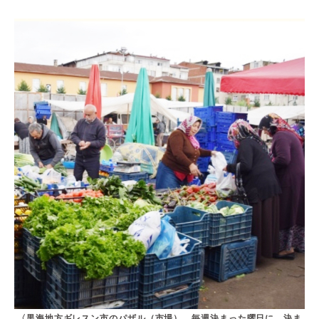
〈黒海地方ギレスン市のパザル（市場）。毎週決まった曜日に、決ま