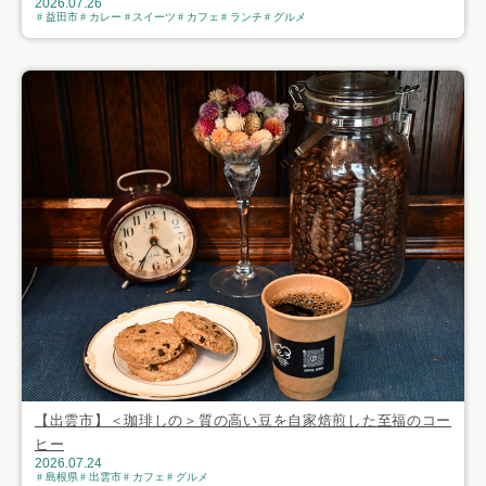
2026.07.26
益田市
カレー
スイーツ
カフェ
ランチ
グルメ
【出雲市】＜珈琲しの＞質の高い豆を自家焙煎した至福のコー
ヒー
2026.07.24
島根県
出雲市
カフェ
グルメ