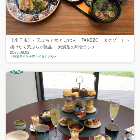
【米子市】＜天ぷらと魚とごはん TAKEZO（タケゾー）＞
揚げたて天ぷらが絶品！ 大満足の和食ランチ
2026.08.02
鳥取県
米子市
和食
グルメ
NEW!