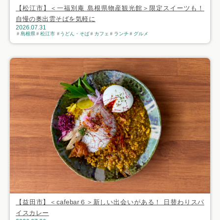
【松江市】＜一福別庵 島根県物産観光館＞限定スイーツも！
自慢の奥出雲そばを気軽に
2026.07.31
島根県
松江市
うどん・そば
カフェ
ランチ
グルメ
【益田市】＜cafebar６＞新しい出会いがある！ 日替わりスパ
イスカレー