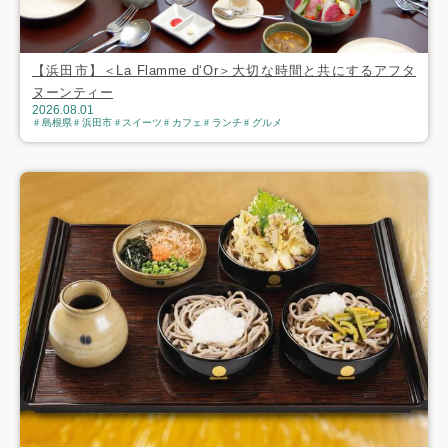
【浜田市】＜La Flamme d‘Or＞大切な時間と共にするアフタ
ヌーンティー
2026.08.01
島根県
浜田市
スイーツ
カフェ
ランチ
グルメ