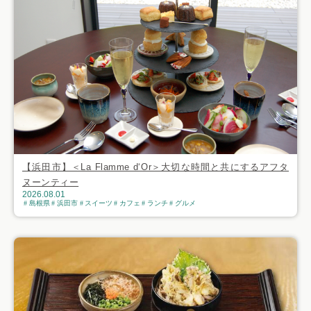
【浜田市】＜La Flamme d‘Or＞大切な時間と共にするアフタ
ヌーンティー
2026.08.01
島根県
浜田市
スイーツ
カフェ
ランチ
グルメ