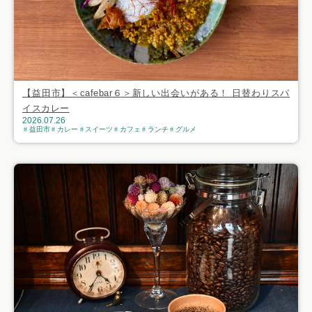
【益田市】＜cafebar６＞新しい出会いがある！ 日替わりスパ
イスカレー
2026.07.26
益田市
カレー
スイーツ
カフェ
ランチ
グルメ