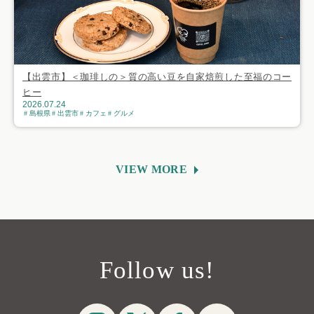
【出雲市】＜珈琲しの＞質の高い豆を自家焙煎した至福のコー
ヒー
2026.07.24
島根県
出雲市
カフェ
グルメ
VIEW MORE
Follow us!