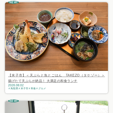
NEW!
【米子市】＜天ぷらと魚とごはん TAKEZO（タケゾー）＞
揚げたて天ぷらが絶品！ 大満足の和食ランチ
2026.08.02
鳥取県
米子市
和食
グルメ
NEW!