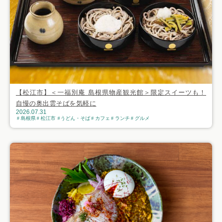
【松江市】＜一福別庵 島根県物産観光館＞限定スイーツも！
自慢の奥出雲そばを気軽に
2026.07.31
島根県
松江市
うどん・そば
カフェ
ランチ
グルメ