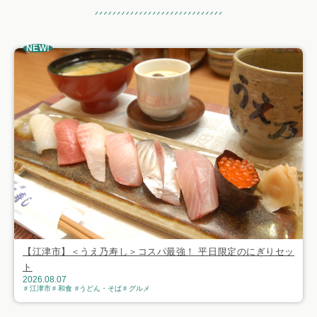
おすすめ記事
NEW!
【江津市】＜うえ乃寿し＞コスパ最強！ 平日限定のにぎりセッ
ト
2026.08.07
江津市
和食
うどん・そば
グルメ