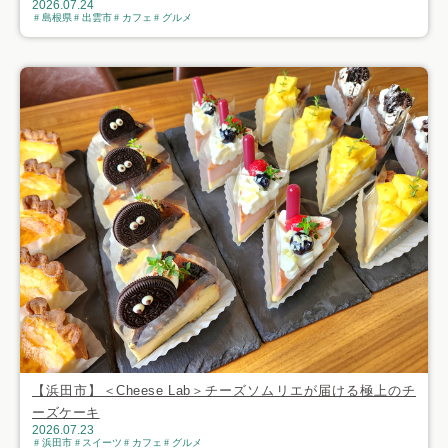
2026.07.24
島根県
出雲市
カフェ
グルメ
【浜田市】＜Cheese Lab＞チーズソムリエが届ける極上のチ
ーズケーキ
2026.07.23
浜田市
スイーツ
カフェ
グルメ