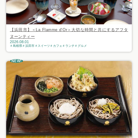
【浜田市】＜La Flamme d‘Or＞大切な時間と共にするアフタ
ヌーンティー
2026.08.01
島根県
浜田市
スイーツ
カフェ
ランチ
グルメ
NEW!