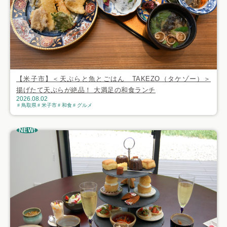
【米子市】＜天ぷらと魚とごはん TAKEZO（タケゾー）＞
揚げたて天ぷらが絶品！ 大満足の和食ランチ
2026.08.02
鳥取県
米子市
和食
グルメ
NEW!