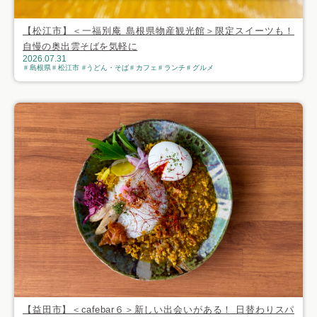
【松江市】＜一福別庵 島根県物産観光館＞限定スイーツも！
自慢の奥出雲そばを気軽に
2026.07.31
島根県
松江市
うどん・そば
カフェ
ランチ
グルメ
【益田市】＜cafebar６＞新しい出会いがある！ 日替わりスパ