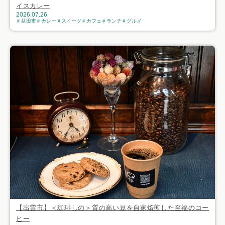
イスカレー
2026.07.26
益田市
カレー
スイーツ
カフェ
ランチ
グルメ
【出雲市】＜珈琲しの＞質の高い豆を自家焙煎した至福のコー
ヒー