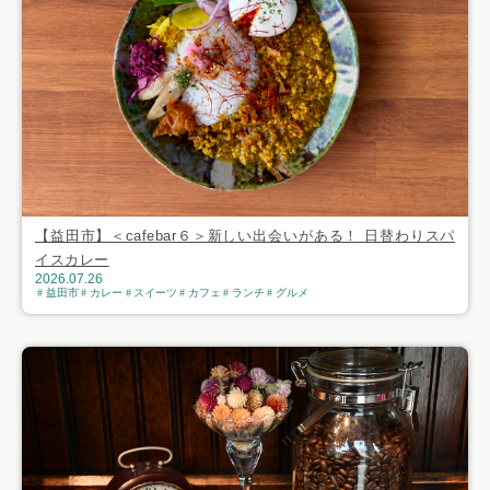
【益田市】＜cafebar６＞新しい出会いがある！ 日替わりスパ
イスカレー
2026.07.26
益田市
カレー
スイーツ
カフェ
ランチ
グルメ