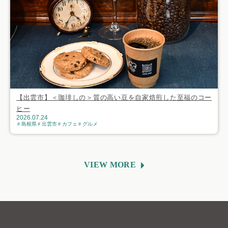
【出雲市】＜珈琲しの＞質の高い豆を自家焙煎した至福のコー
ヒー
2026.07.24
島根県
出雲市
カフェ
グルメ
VIEW MORE