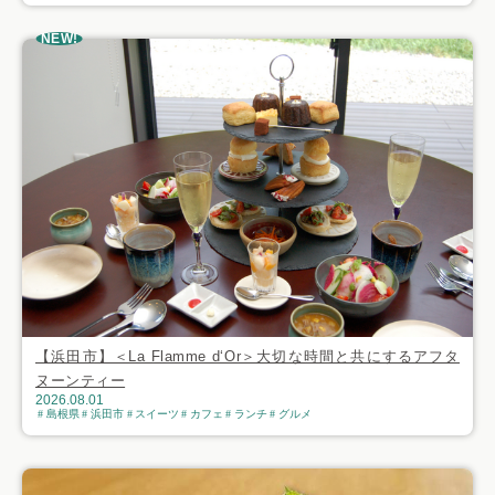
NEW!
【浜田市】＜La Flamme d‘Or＞大切な時間と共にするアフタ
ヌーンティー
2026.08.01
島根県
浜田市
スイーツ
カフェ
ランチ
グルメ