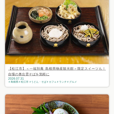
【松江市】＜一福別庵 島根県物産観光館＞限定スイーツも！
自慢の奥出雲そばを気軽に
2026.07.31
島根県
松江市
うどん・そば
カフェ
ランチ
グルメ