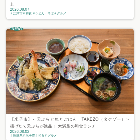
ト
2026.08.07
江津市
和食
うどん・そば
グルメ
NEW!
【米子市】＜天ぷらと魚とごはん TAKEZO（タケゾー）＞
揚げたて天ぷらが絶品！ 大満足の和食ランチ
2026.08.02
鳥取県
米子市
和食
グルメ