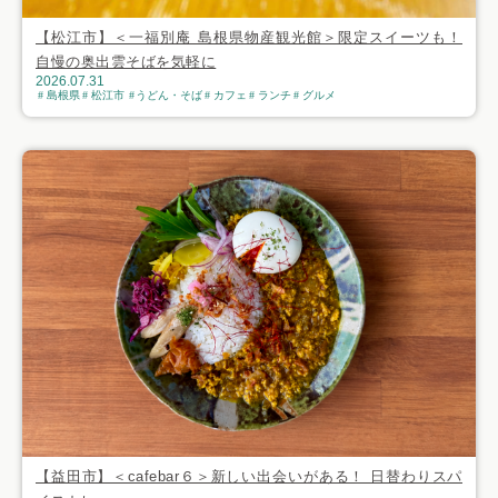
【松江市】＜一福別庵 島根県物産観光館＞限定スイーツも！
自慢の奥出雲そばを気軽に
2026.07.31
島根県
松江市
うどん・そば
カフェ
ランチ
グルメ
【益田市】＜cafebar６＞新しい出会いがある！ 日替わりスパ