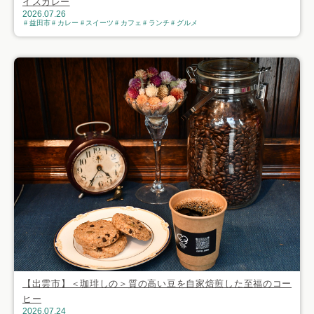
イスカレー
2026.07.26
益田市
カレー
スイーツ
カフェ
ランチ
グルメ
【出雲市】＜珈琲しの＞質の高い豆を自家焙煎した至福のコー
ヒー
2026.07.24