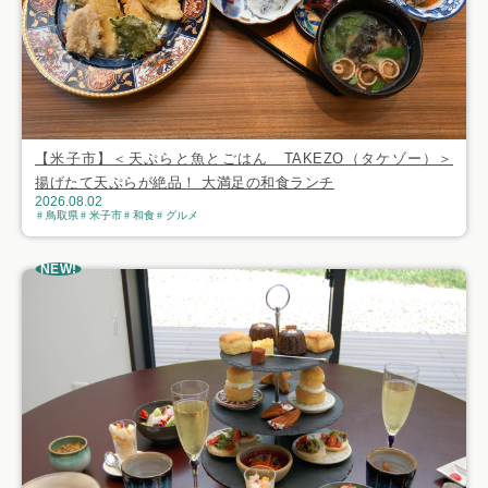
【米子市】＜天ぷらと魚とごはん TAKEZO（タケゾー）＞
揚げたて天ぷらが絶品！ 大満足の和食ランチ
2026.08.02
鳥取県
米子市
和食
グルメ
NEW!