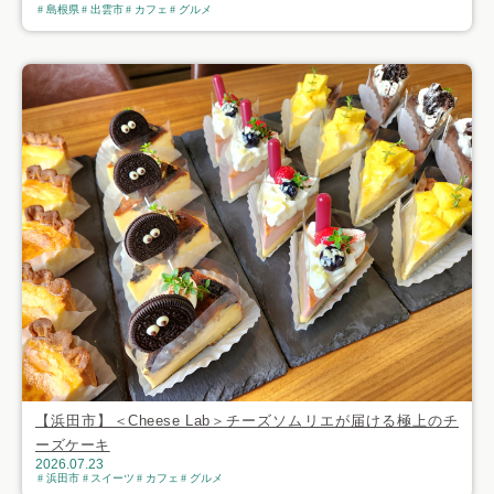
島根県
出雲市
カフェ
グルメ
【浜田市】＜Cheese Lab＞チーズソムリエが届ける極上のチ
ーズケーキ
2026.07.23
浜田市
スイーツ
カフェ
グルメ