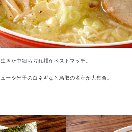
が生きた中細ちぢれ麺がベストマッチ。
シューや米子の白ネギなど鳥取の名産が大集合。