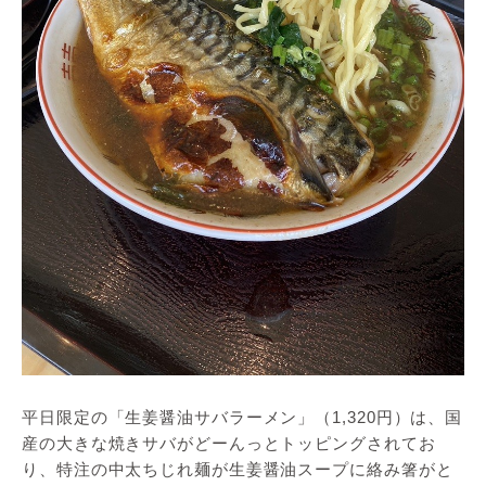
平日限定の「生姜醤油サバラーメン」（1,320円）は、国
産の大きな焼きサバがどーんっとトッピングされてお
り、特注の中太ちじれ麺が生姜醤油スープに絡み箸がと