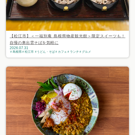
【松江市】＜一福別庵 島根県物産観光館＞限定スイーツも！
自慢の奥出雲そばを気軽に
2026.07.31
島根県
松江市
うどん・そば
カフェ
ランチ
グルメ