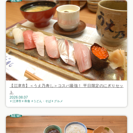
NEW!
【江津市】＜うえ乃寿し＞コスパ最強！ 平日限定のにぎりセッ
ト
2026.08.07
江津市
和食
うどん・そば
グルメ
NEW!