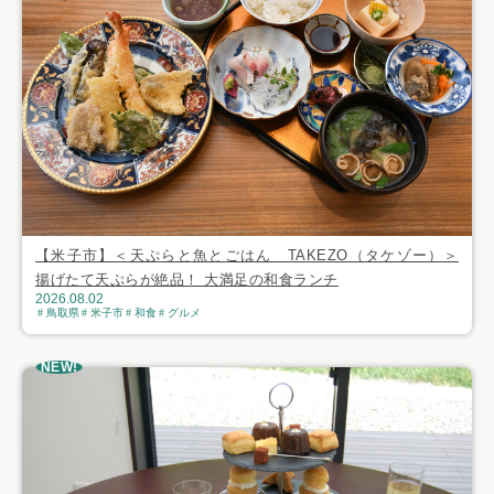
【米子市】＜天ぷらと魚とごはん TAKEZO（タケゾー）＞
揚げたて天ぷらが絶品！ 大満足の和食ランチ
2026.08.02
鳥取県
米子市
和食
グルメ
NEW!