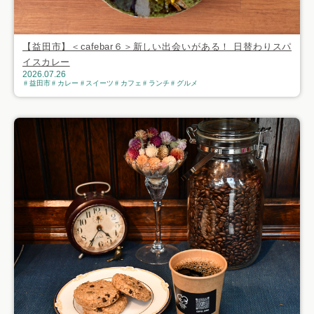
【益田市】＜cafebar６＞新しい出会いがある！ 日替わりスパ
イスカレー
2026.07.26
益田市
カレー
スイーツ
カフェ
ランチ
グルメ