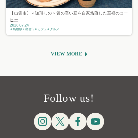
【出雲市】＜珈琲しの＞質の高い豆を自家焙煎した至福のコー
ヒー
2026.07.24
島根県
出雲市
カフェ
グルメ
VIEW MORE
Follow us!