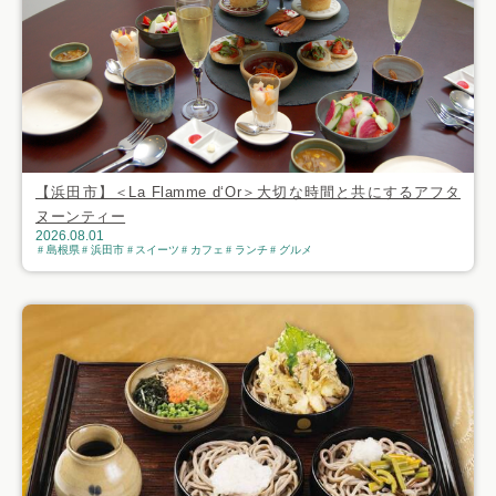
【浜田市】＜La Flamme d‘Or＞大切な時間と共にするアフタ
ヌーンティー
2026.08.01
島根県
浜田市
スイーツ
カフェ
ランチ
グルメ