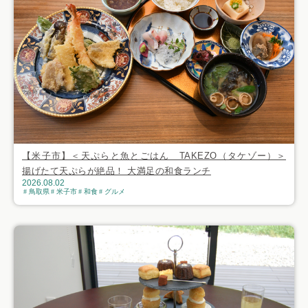
【米子市】＜天ぷらと魚とごはん TAKEZO（タケゾー）＞
揚げたて天ぷらが絶品！ 大満足の和食ランチ
2026.08.02
鳥取県
米子市
和食
グルメ