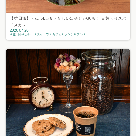
【益田市】＜cafebar６＞新しい出会いがある！ 日替わりスパ
イスカレー
2026.07.26
益田市
カレー
スイーツ
カフェ
ランチ
グルメ