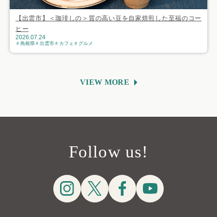
【出雲市】＜珈琲しの＞質の高い豆を自家焙煎した至福のコー
ヒー
2026.07.24
島根県
出雲市
カフェ
グルメ
VIEW MORE
Follow us!