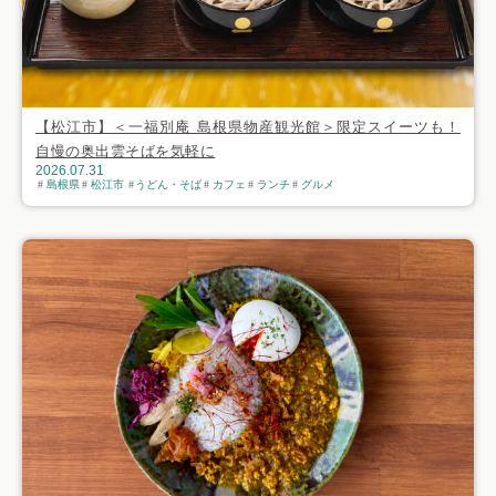
【松江市】＜一福別庵 島根県物産観光館＞限定スイーツも！
自慢の奥出雲そばを気軽に
2026.07.31
島根県
松江市
うどん・そば
カフェ
ランチ
グルメ