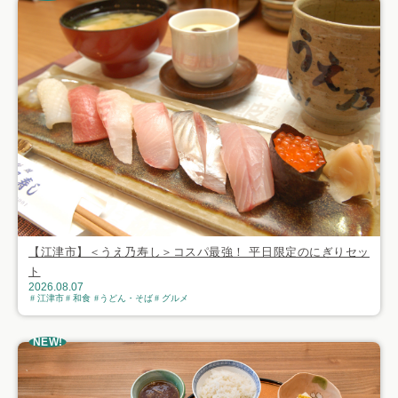
【江津市】＜うえ乃寿し＞コスパ最強！ 平日限定のにぎりセッ
ト
2026.08.07
江津市
和食
うどん・そば
グルメ
NEW!