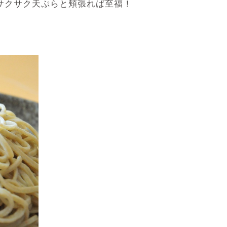
のサクサク天ぷらと頬張れば至福！