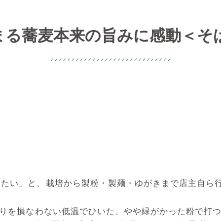
まる蕎麦本来の旨みに感動＜そば
たい」と、栽培から製粉・製麺・ゆがきまで店主自ら
香りを損なわない低温でひいた、やや緑がかった粉で打