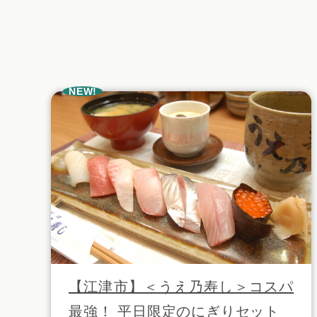
NEW!
【江津市】＜うえ乃寿し＞コスパ
最強！ 平日限定のにぎりセット