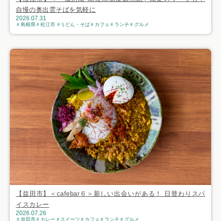
自慢の奥出雲そばを気軽に
2026.07.31
島根県
松江市
うどん・そば
カフェ
ランチ
グルメ
【益田市】＜cafebar６＞新しい出会いがある！ 日替わりスパ
イスカレー
2026.07.26
益田市
カレー
スイーツ
カフェ
ランチ
グルメ