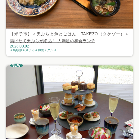
【米子市】＜天ぷらと魚とごはん TAKEZO（タケゾー）＞
揚げたて天ぷらが絶品！ 大満足の和食ランチ
2026.08.02
鳥取県
米子市
和食
グルメ
NEW!