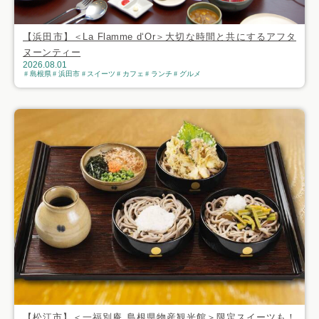
【浜田市】＜La Flamme d‘Or＞大切な時間と共にするアフタ
ヌーンティー
2026.08.01
島根県
浜田市
スイーツ
カフェ
ランチ
グルメ
【松江市】＜一福別庵 島根県物産観光館＞限定スイーツも！