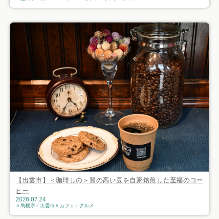
【出雲市】＜珈琲しの＞質の高い豆を自家焙煎した至福のコー
ヒー
2026.07.24
島根県
出雲市
カフェ
グルメ