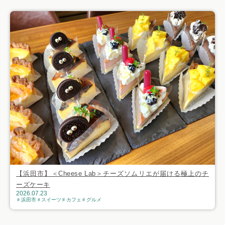
【浜田市】＜Cheese Lab＞チーズソムリエが届ける極上のチ
ーズケーキ
2026.07.23
浜田市
スイーツ
カフェ
グルメ