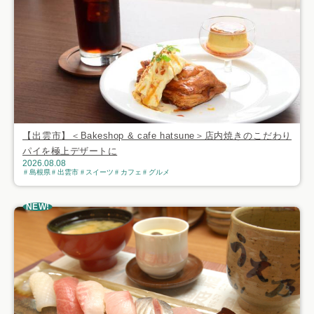
【出雲市】＜Bakeshop & cafe hatsune＞店内焼きのこだわり
パイを極上デザートに
2026.08.08
島根県
出雲市
スイーツ
カフェ
グルメ
NEW!