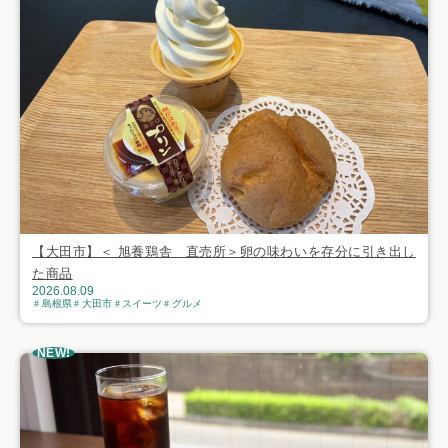
【大田市】＜ 旭養鶏舎 直売所＞卵の味わいを存分に引き出し
た商品
2026.08.09
島根県
大田市
スイーツ
グルメ
NEW!