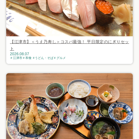
【江津市】＜うえ乃寿し＞コスパ最強！ 平日限定のにぎりセッ
ト
2026.08.07
江津市
和食
うどん・そば
グルメ