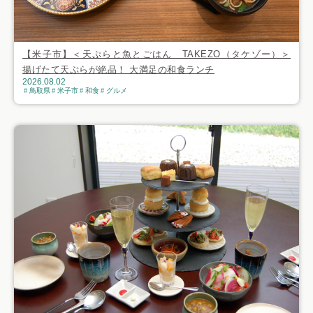
【米子市】＜天ぷらと魚とごはん TAKEZO（タケゾー）＞
揚げたて天ぷらが絶品！ 大満足の和食ランチ
2026.08.02
鳥取県
米子市
和食
グルメ