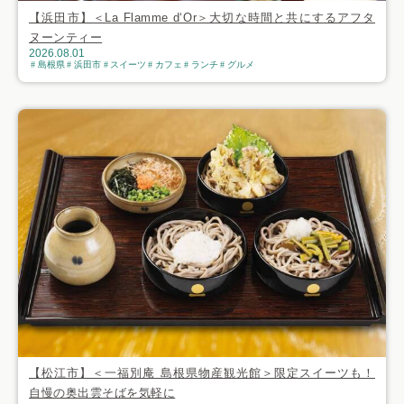
【浜田市】＜La Flamme d‘Or＞大切な時間と共にするアフタ
ヌーンティー
2026.08.01
島根県
浜田市
スイーツ
カフェ
ランチ
グルメ
【松江市】＜一福別庵 島根県物産観光館＞限定スイーツも！
自慢の奥出雲そばを気軽に