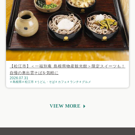
【松江市】＜一福別庵 島根県物産観光館＞限定スイーツも！
自慢の奥出雲そばを気軽に
2026.07.31
島根県
松江市
うどん・そば
カフェ
ランチ
グルメ
VIEW MORE