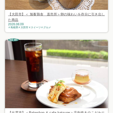
【大田市】＜ 旭養鶏舎 直売所＞卵の味わいを存分に引き出し
た商品
2026.08.09
島根県
大田市
スイーツ
グルメ
NEW!
【出雲市】＜Bakeshop & cafe hatsune＞店内焼きのこだわり