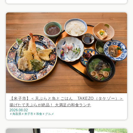
【米子市】＜天ぷらと魚とごはん TAKEZO（タケゾー）＞
揚げたて天ぷらが絶品！ 大満足の和食ランチ
2026.08.02
鳥取県
米子市
和食
グルメ