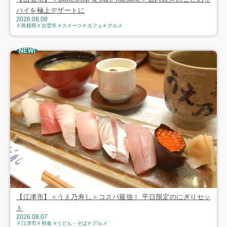
パイを極上デザートに
2026.08.08
島根県
出雲市
スイーツ
カフェ
グルメ
NEW!
【江津市】＜うえ乃寿し＞コスパ最強！ 平日限定のにぎりセッ
ト
2026.08.07
江津市
和食
うどん・そば
グルメ