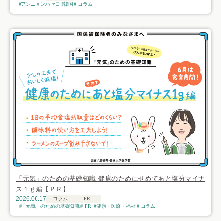
アンニョンハセヨ‼韓国
コラム
「元気」のための基礎知識 健康のためにせめてあと塩分マイナ
ス１ｇ編【ＰＲ】
2026.06.17
コラム
PR
「元気」のための基礎知識
PR
健康・医療・福祉
コラム