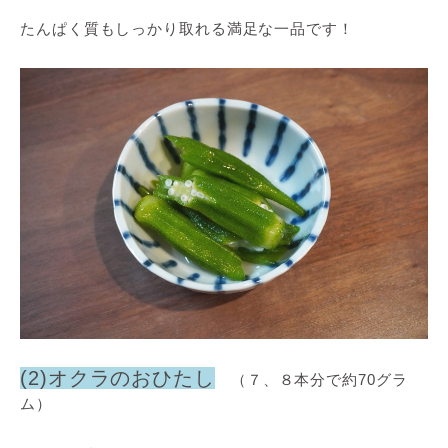
たんぱく質もしっかり取れる満足な一品です！
(2)オクラのおひたし
（７、８本分で約70グラ
ム）