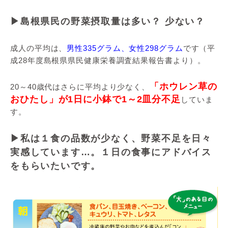
▶島根県民の野菜摂取量は多い？ 少ない？
成人の平均は、
男性335グラム、女性298グラム
です（平
成28年度島根県県民健康栄養調査結果報告書より）。
「ホウレン草の
20～40歳代はさらに平均より少なく、
おひたし」が1日に小鉢で1～2皿分不足
していま
す。
▶私は１食の品数が少なく、野菜不足を日々
実感しています…。１日の食事にアドバイス
をもらいたいです。