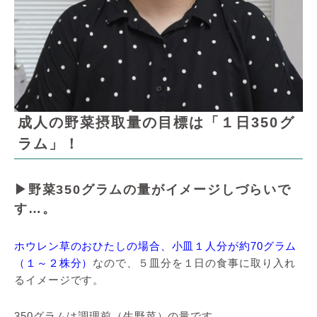
成人の野菜摂取量の目標は「１日350グ
ラム」！
▶野菜350グラムの量がイメージしづらいで
す…。
ホウレン草のおひたしの場合、小皿１人分が約70グラム
（１～２株分）
なので、５皿分を１日の食事に取り入れ
るイメージです。
350グラムは調理前（生野菜）の量です。