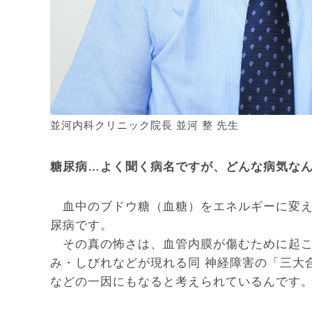
並河内科クリニック院長 並河 整 先生
糖尿病…よく聞く病名ですが、どんな病気な
血中のブドウ糖（血糖）をエネルギーに変え
尿病です。
その真の怖さは、血管内膜が傷むために起
み・しびれなどが現れる同 神経障害の「三大
などの一因にもなると考えられているんです