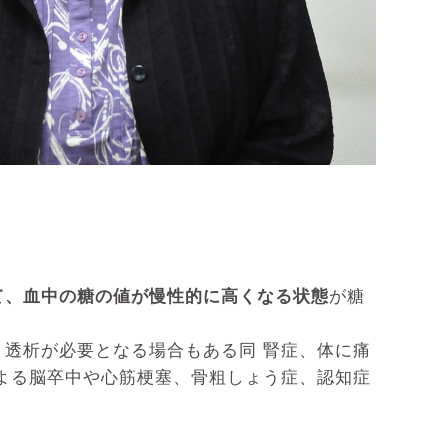
て、血中の糖の値が慢性的に高くなる状態
が糖
透析が必要となる場合もある同 腎症、体に痛
よる脳卒中や心筋梗塞、骨粗しょう症、認知症