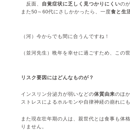
反面、
自覚症状に乏しく見つかりにくい
の
また50～60代にさしかかったら、一度
食と生
（河）今からでも間に合うんですね！
（並河先生）晩年を幸せに過ごすため、この世
リスク要因にはどんなものが？
インスリン分泌力が弱いなどの
体質由来
のほ
ストレスによるホルモンや自律神経の崩れに
また現在壮年期の人は、親世代とは食事も体
りません。