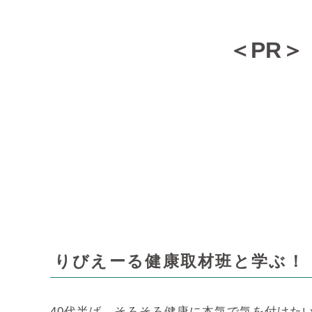
＜PR
りびえーる健康取材班と学ぶ！
40代半ば、そろそろ健康に本気で気を付けた