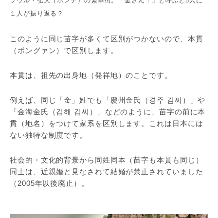
ソウル・弘大（ホンデ）の繁華街。「金さん！」と呼ぶと5人に
１人が振り返る？
このように同じ苗字が多くて区別がつかないので、本貫
（ポングァン）で区別します。
本貫は、祖先の出身地（発祥地）のことです。
例えば、同じ「金」姓でも「慶州金氏（경주 김씨）」や
「金海金氏（김해 김씨）」などのように、苗字の前に本
貫（地名）をつけて家系を区別します。これは日本には
ない独特な制度です。
社会的・文化的背景から同姓同本（苗字も本貫も同じ）
同士は、近親婚と見なされて結婚が禁止されていました
（2005年以後廃止）。