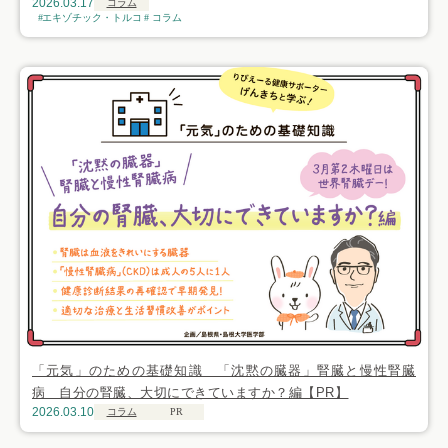
2026.03.17
コラム
エキゾチック・トルコ
コラム
「元気」のための基礎知識 「沈黙の臓器」腎臓と慢性腎臓
病 自分の腎臓、大切にできていますか？編【PR】
2026.03.10
コラム
PR