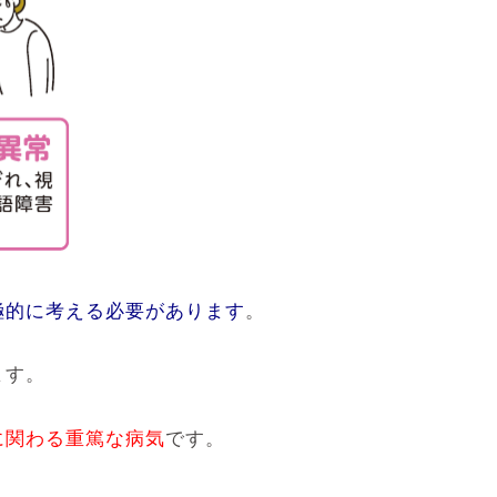
極的に考える必要があります
。
ます。
に関わる重篤な病気
です。