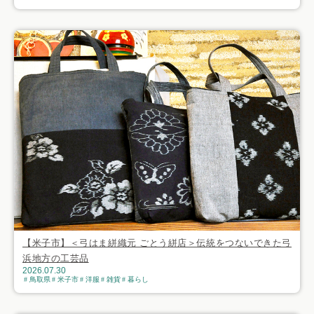
【米子市】＜弓はま絣織元 ごとう絣店＞伝統をつないできた弓
浜地方の工芸品
2026.07.30
鳥取県
米子市
洋服
雑貨
暮らし