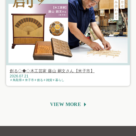
創る◇◆◇木工芸家 藤山 嗣文さん【米子市】
2026.07.21
鳥取県
米子市
創る
雑貨
暮らし
VIEW MORE