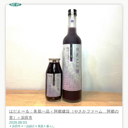
NEW!
はだえーる：美肌一品＜阿郷建設［やさかファーム 阿郷の
里］＞浜田市
2026.08.03
浜田市
一品紹介
美肌
暮らし