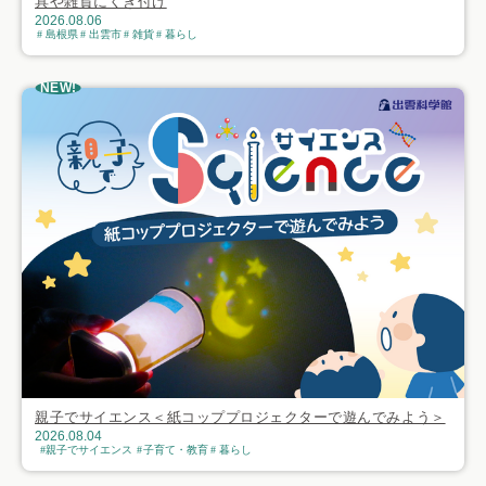
具や雑貨にくぎ付け
2026.08.06
島根県
出雲市
雑貨
暮らし
NEW!
親子でサイエンス＜紙コッププロジェクターで遊んでみよう＞
2026.08.04
親子でサイエンス
子育て・教育
暮らし