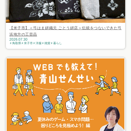
【米子市】＜弓はま絣織元 ごとう絣店＞伝統をつないできた弓
浜地方の工芸品
2026.07.30
鳥取県
米子市
洋服
雑貨
暮らし