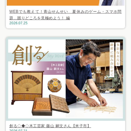
WEBでも教えて！青山せんせい 夏休みのゲーム・スマホ問
題…困りどころを見極めよう！ 編
2026.07.25
創る◇◆◇木工芸家 藤山 嗣文さん【米子市】