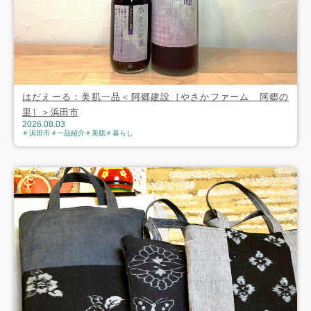
はだえーる：美肌一品＜阿郷建設［やさかファーム 阿郷の
里］＞浜田市
2026.08.03
浜田市
一品紹介
美肌
暮らし