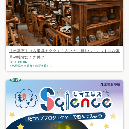
【出雲市】＜古道具チクタ＞「古いのに新しい！」レトロな家
具や雑貨にくぎ付け
2026.08.06
島根県
出雲市
雑貨
暮らし
NEW!