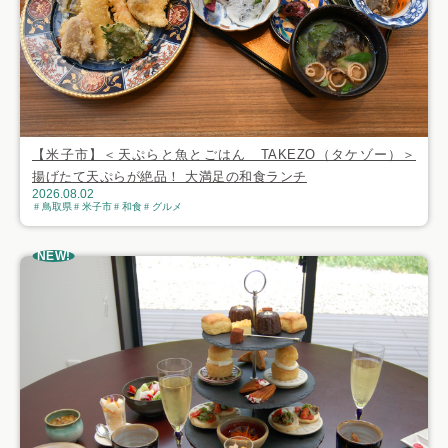
【米子市】＜天ぷらと魚とごはん TAKEZO（タケゾー）＞
揚げたて天ぷらが絶品！ 大満足の和食ランチ
2026.08.02
鳥取県
米子市
和食
グルメ
NEW!