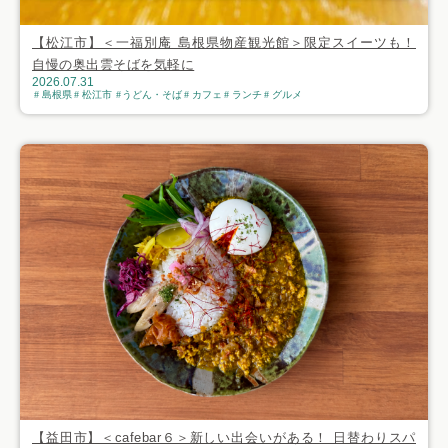
【松江市】＜一福別庵 島根県物産観光館＞限定スイーツも！
自慢の奥出雲そばを気軽に
2026.07.31
島根県
松江市
うどん・そば
カフェ
ランチ
グルメ
【益田市】＜cafebar６＞新しい出会いがある！ 日替わりスパ