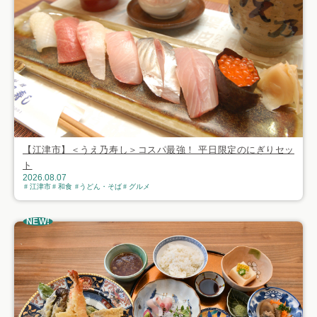
【江津市】＜うえ乃寿し＞コスパ最強！ 平日限定のにぎりセッ
ト
2026.08.07
江津市
和食
うどん・そば
グルメ
NEW!