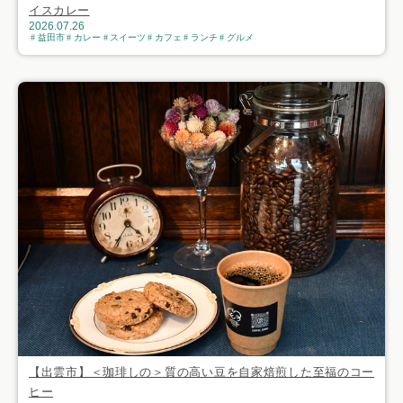
イスカレー
2026.07.26
益田市
カレー
スイーツ
カフェ
ランチ
グルメ
【出雲市】＜珈琲しの＞質の高い豆を自家焙煎した至福のコー
ヒー