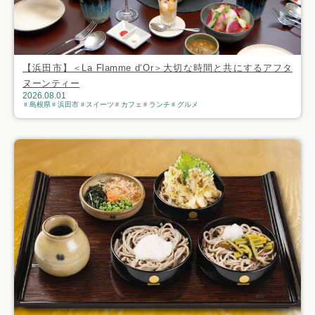
【浜田市】＜La Flamme d‘Or＞大切な時間と共にするアフタ
ヌーンティー
2026.08.01
島根県
浜田市
スイーツ
カフェ
ランチ
グルメ