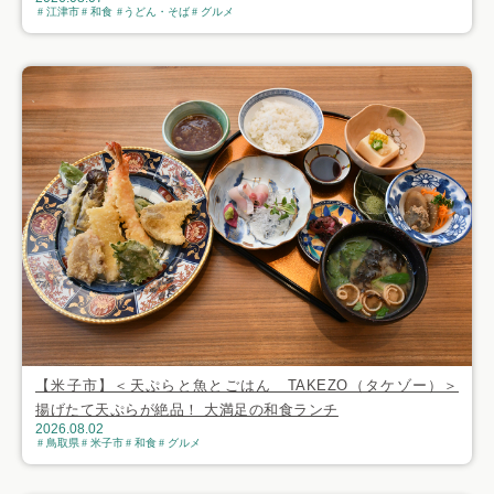
江津市
和食
うどん・そば
グルメ
【米子市】＜天ぷらと魚とごはん TAKEZO（タケゾー）＞
揚げたて天ぷらが絶品！ 大満足の和食ランチ
2026.08.02
鳥取県
米子市
和食
グルメ