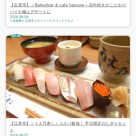
【出雲市】＜Bakeshop & cafe hatsune＞店内焼きのこだわり
パイを極上デザートに
2026.08.08
島根県
出雲市
スイーツ
カフェ
グルメ
NEW!
【江津市】＜うえ乃寿し＞コスパ最強！ 平日限定のにぎりセッ
ト
2026.08.07