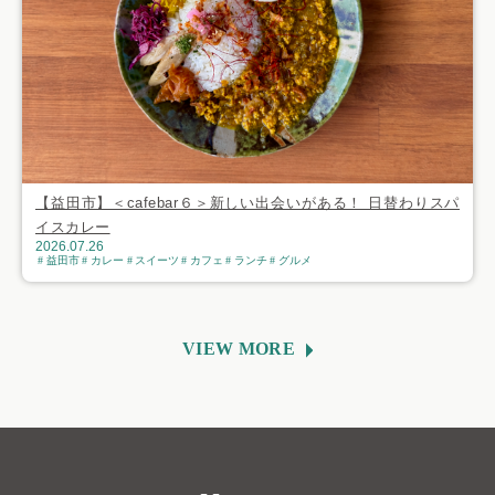
【益田市】＜cafebar６＞新しい出会いがある！ 日替わりスパ
イスカレー
2026.07.26
益田市
カレー
スイーツ
カフェ
ランチ
グルメ
VIEW MORE