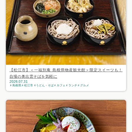
【松江市】＜一福別庵 島根県物産観光館＞限定スイーツも！
自慢の奥出雲そばを気軽に
2026.07.31
島根県
松江市
うどん・そば
カフェ
ランチ
グルメ