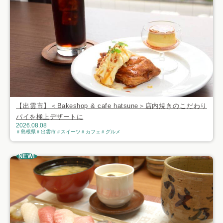
【出雲市】＜Bakeshop & cafe hatsune＞店内焼きのこだわり
パイを極上デザートに
2026.08.08
島根県
出雲市
スイーツ
カフェ
グルメ
NEW!