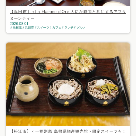
【浜田市】＜La Flamme d‘Or＞大切な時間と共にするアフタ
ヌーンティー
2026.08.01
島根県
浜田市
スイーツ
カフェ
ランチ
グルメ
【松江市】＜一福別庵 島根県物産観光館＞限定スイーツも！