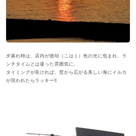
夕暮れ時は、店内が琥珀（こはく）色の光に包まれ、ラ
ンチタイムとは違った雰囲気に。
タイミングが良ければ、窓から広がる美しい海にイルカ
が現われたらラッキー‼