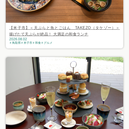
【米子市】＜天ぷらと魚とごはん TAKEZO（タケゾー）＞
揚げたて天ぷらが絶品！ 大満足の和食ランチ
2026.08.02
鳥取県
米子市
和食
グルメ