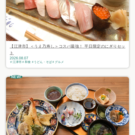
【江津市】＜うえ乃寿し＞コスパ最強！ 平日限定のにぎりセッ
ト
2026.08.07
江津市
和食
うどん・そば
グルメ
NEW!