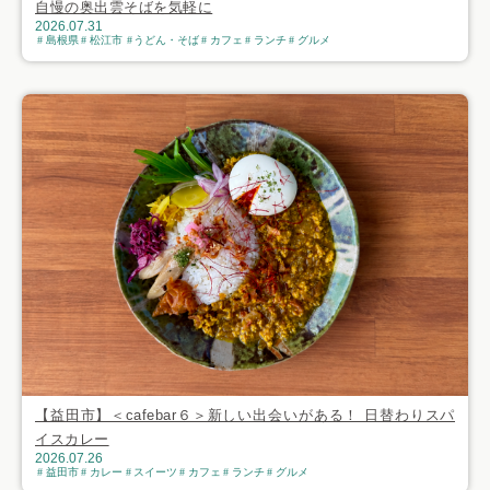
自慢の奥出雲そばを気軽に
2026.07.31
島根県
松江市
うどん・そば
カフェ
ランチ
グルメ
【益田市】＜cafebar６＞新しい出会いがある！ 日替わりスパ
イスカレー
2026.07.26
益田市
カレー
スイーツ
カフェ
ランチ
グルメ