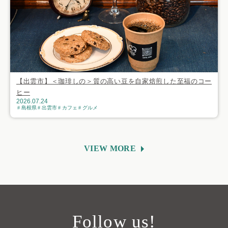
【出雲市】＜珈琲しの＞質の高い豆を自家焙煎した至福のコー
ヒー
2026.07.24
島根県
出雲市
カフェ
グルメ
VIEW MORE
Follow us!