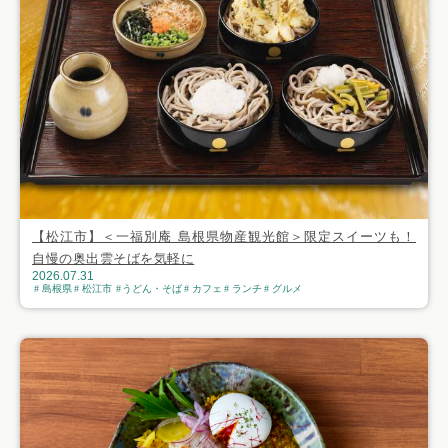
【松江市】＜一福別庵 島根県物産観光館＞限定スイーツも！
自慢の奥出雲そばを気軽に
2026.07.31
島根県
松江市
うどん・そば
カフェ
ランチ
グルメ