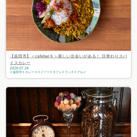
【益田市】＜cafebar６＞新しい出会いがある！ 日替わりスパ
イスカレー
2026.07.26
益田市
カレー
スイーツ
カフェ
ランチ
グルメ