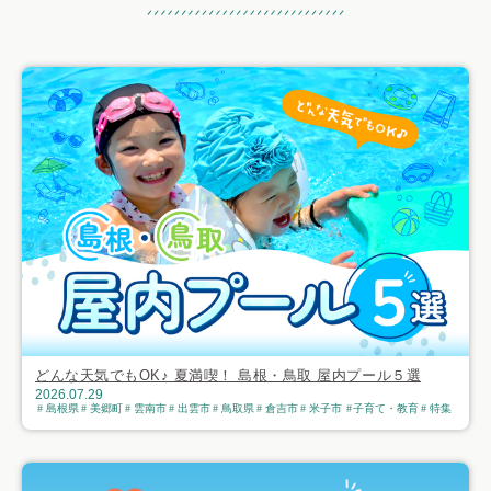
おすすめ記事
どんな天気でもOK♪ 夏満喫！ 島根・鳥取 屋内プール５選
2026.07.29
島根県
美郷町
雲南市
出雲市
鳥取県
倉吉市
米子市
子育て・教育
特集