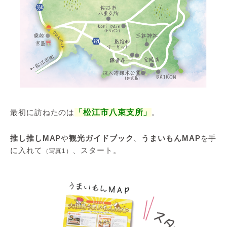
最初に訪ねたのは
「松江市八束支所」
。
推し推しMAP
や
観光ガイドブック
、
うまいもんMAP
を手
に入れて
、スタート。
（写真1）