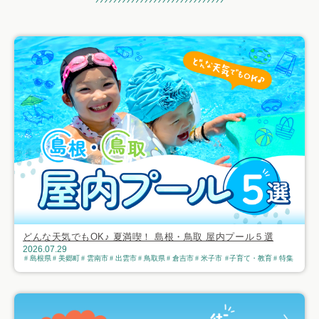
おすすめ記事
どんな天気でもOK♪ 夏満喫！ 島根・鳥取 屋内プール５選
2026.07.29
島根県
美郷町
雲南市
出雲市
鳥取県
倉吉市
米子市
子育て・教育
特集