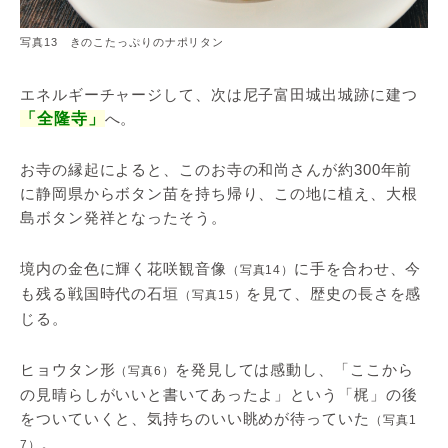
写真13 きのこたっぷりのナポリタン
エネルギーチャージして、次は尼子富田城出城跡に建つ
「全隆寺」
へ。
お寺の縁起によると、このお寺の和尚さんが約300年前
に静岡県からボタン苗を持ち帰り、この地に植え、大根
島ボタン発祥となったそう。
境内の金色に輝く花咲観音像
に手を合わせ、今
（写真14）
も残る戦国時代の石垣
を見て、歴史の長さを感
（写真15）
じる。
ヒョウタン形
を発見しては感動し、「ここから
（写真6）
の見晴らしがいいと書いてあったよ」という「梶」の後
をついていくと、気持ちのいい眺めが待っていた
（写真1
。
7）