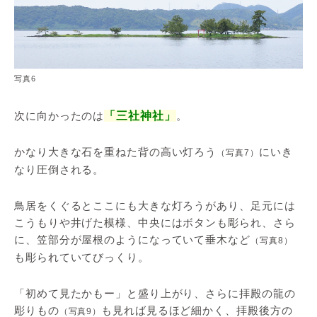
写真6
次に向かったのは
「三社神社」
。
かなり大きな石を重ねた背の高い灯ろう
にいき
（写真7）
なり圧倒される。
鳥居をくぐるとここにも大きな灯ろうがあり、足元には
こうもりや井げた模様、中央にはボタンも彫られ、さら
に、笠部分が屋根のようになっていて垂木など
（写真8）
も彫られていてびっくり。
「初めて見たかもー」と盛り上がり、さらに拝殿の龍の
彫りもの
も見れば見るほど細かく、拝殿後方の
（写真9）