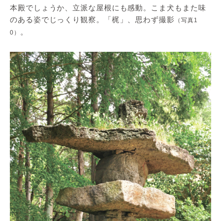
本殿でしょうか、立派な屋根にも感動。こま犬もまた味
のある姿でじっくり観察。「梶」、思わず撮影
（写真1
。
0）