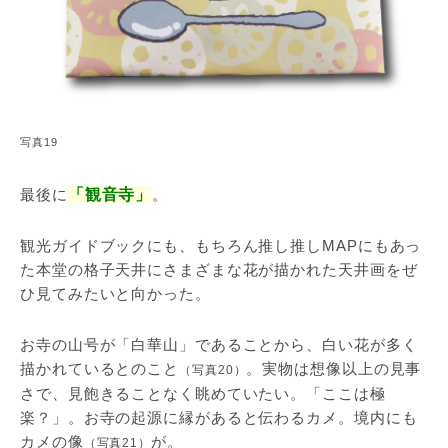
写真19
最後に
「観音寺」
。
観光ガイドブックにも、もちろん推し推しMAPにもあっ
た本堂の格子天井にさまざまな花が描かれた天井画をぜ
ひ見てみたいと向かった。
お寺の山号が「白華山」であることから、白い花が多く
描かれているとのこと
。実物は想像以上の見事
（写真20）
さで、見飽きることなく眺めていたい。「ここは極
楽？」。お寺の起源に縁があると伝わるカメ。境内にも
カメの像
が。
（写真21）