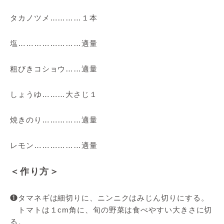
タカノツメ…………１本
塩……………………適量
粗びきコショウ……適量
しょうゆ………大さじ１
焼きのり……………適量
レモン………………適量
＜作り方＞
❶タマネギは細切りに、ニンニクはみじん切りにする。
トマトは１cm角に、旬の野菜は食べやすい大きさに切
る。