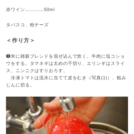
赤ワイン…………50ml
タバスコ、粉チーズ
＜作り方＞
❶米に雑穀ブレンドを混ぜ込んで炊く。牛肉に塩コショ
ウをする。タマネギは太めの千切り、エリンギはスライ
ス、ニンニクはすりおろす。
冷凍トマトは流水に当てて皮をむき（写真(1)）、粗み
じんに切る。