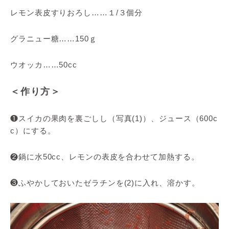
レモン表皮すりおろし……１/３個分
グラニュー糖……150ｇ
ウオッカ……50cc
＜作り方＞
❶スイカの果肉を裏ごしし（写真(1)）、ジュース（600c
c）にする。
❷鍋に水50cc、レモンの表皮を合わせて加熱する。
❸ふやかしておいたゼラチンを(2)に入れ、溶かす。