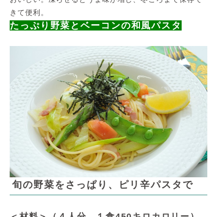
きて便利。
たっぷり野菜とベーコンの和風パスタ
旬の野菜をさっぱり、ピリ辛パスタで
＜材料＞（４人分、１食450キロカロリー）