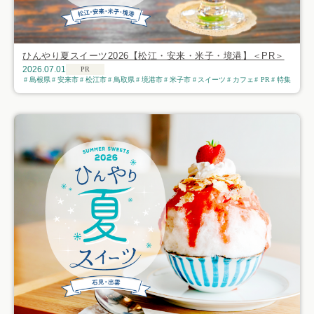
ひんやり夏スイーツ2026【松江・安来・米子・境港】＜PR＞
2026.07.01
PR
島根県
安来市
松江市
鳥取県
境港市
米子市
スイーツ
カフェ
PR
特集