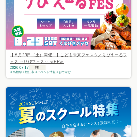
【８月29日（土）開催！】こども未来フェスタ／りびえーるフ
ェス ～りびフェス～ ≪PR≫
2026.07.17
PR
島根県
松江市
イベント情報
おでかけ