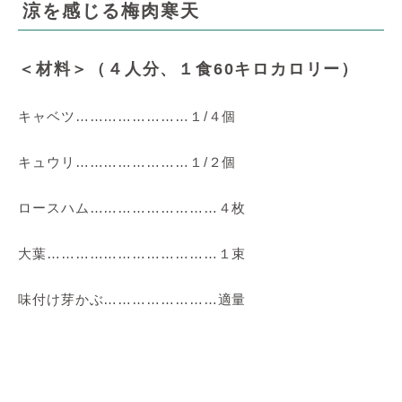
涼を感じる梅肉寒天
＜材料＞（４人分、１食60キロカロリー）
キャベツ……………………１/４個
キュウリ……………………１/２個
ロースハム………………………４枚
大葉………………………………１束
味付け芽かぶ……………………適量