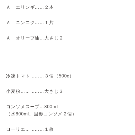
Ａ エリンギ……２本
Ａ ニンニク……１片
Ａ オリーブ油…大さじ２
冷凍トマト………３個（500g）
小麦粉……………大さじ３
コンソメスープ…800ml
（水800ml、固形コンソメ２個）
ローリエ…………１枚