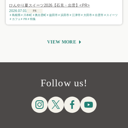
ひんやり夏スイーツ2026【石見・出雲】<PR>
2026.07.01
PR
島根県
川本町
奥出雲町
益田市
浜田市
江津市
大田市
出雲市
スイーツ
カフェ
PR
特集
VIEW MORE
Follow us!