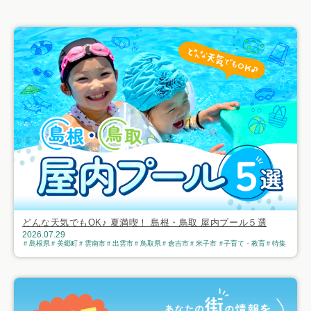
おすすめ記事
どんな天気でもOK♪ 夏満喫！ 島根・鳥取 屋内プール５選
2026.07.29
島根県
美郷町
雲南市
出雲市
鳥取県
倉吉市
米子市
子育て・教育
特集