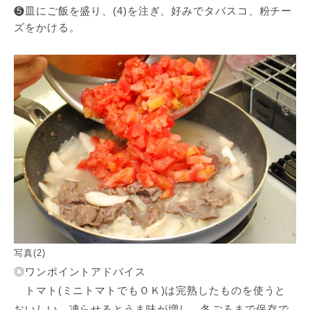
❺皿にご飯を盛り、(4)を注ぎ、好みでタバスコ、粉チー
ズをかける。
写真(2)
◎ワンポイントアドバイス
トマト(ミニトマトでもＯＫ)は完熟したものを使うと
おいしい。凍らせるとうま味が増し、冬ごろまで保存で