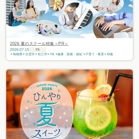
2026 夏のスクール特集＜PR＞
2026.07.15
PR
島根県
出雲市
松江市
PR
健康・医療・福祉
子育て・教育
特集