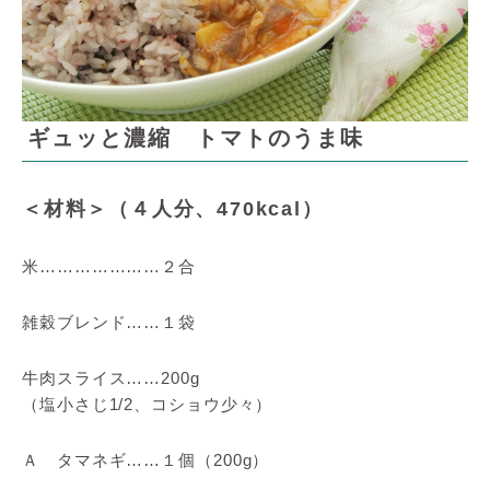
ギュッと濃縮 トマトのうま味
＜材料＞（４人分、470kcal）
米…………………２合
雑穀ブレンド……１袋
牛肉スライス……200g
（塩小さじ1/2、コショウ少々）
Ａ タマネギ……１個（200g）