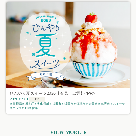
ひんやり夏スイーツ2026【石見・出雲】<PR>
2026.07.01
PR
島根県
川本町
奥出雲町
益田市
浜田市
江津市
大田市
出雲市
スイーツ
カフェ
PR
特集
VIEW MORE