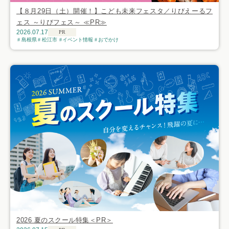
【８月29日（土）開催！】こども未来フェスタ／りびえーるフ
ェス ～りびフェス～ ≪PR≫
2026.07.17
PR
島根県
松江市
イベント情報
おでかけ
2026 夏のスクール特集＜PR＞