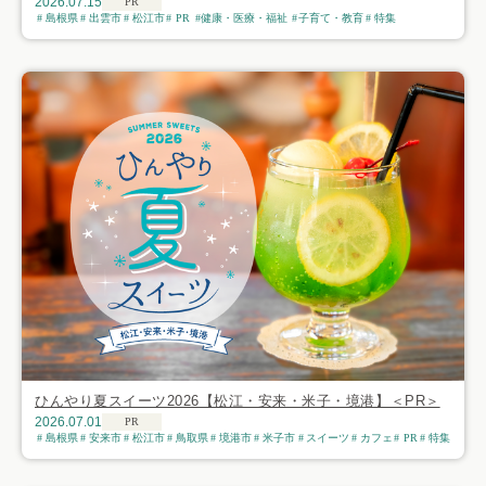
2026.07.15
PR
島根県
出雲市
松江市
PR
健康・医療・福祉
子育て・教育
特集
ひんやり夏スイーツ2026【松江・安来・米子・境港】＜PR＞
2026.07.01
PR
島根県
安来市
松江市
鳥取県
境港市
米子市
スイーツ
カフェ
PR
特集