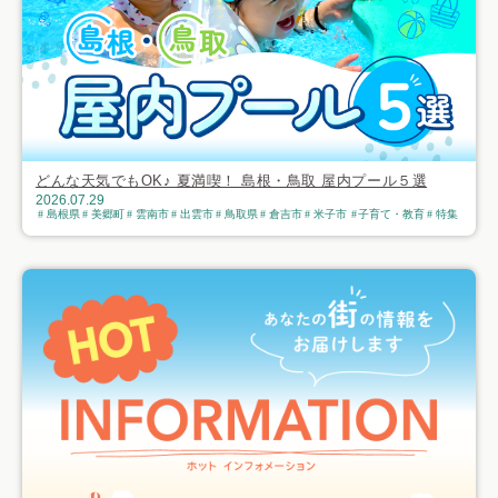
どんな天気でもOK♪ 夏満喫！ 島根・鳥取 屋内プール５選
2026.07.29
島根県
美郷町
雲南市
出雲市
鳥取県
倉吉市
米子市
子育て・教育
特集