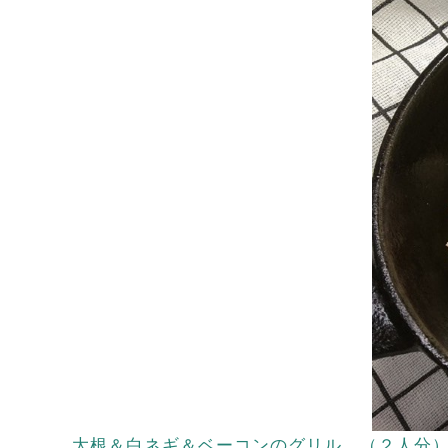
大根＆白ネギ＆ベーコンのグリル （２人分