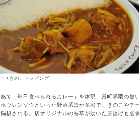
レー+きのこトッピング
ラ感で「毎日食べられるカレー」を体現、殿町界隈の熱
やホウレンソウといった野菜系ほか多彩で、きのこやチ
に悩殺される。店オリジナルの香草が効いた唐揚げも必