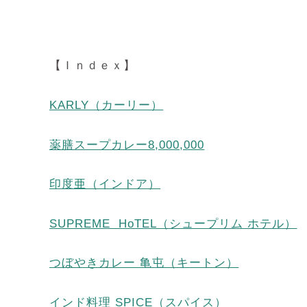
【Ｉｎｄｅｘ】
KARLY（カーリー）
薬膳スープカレー8,000,000
印度亜（インドア）
SUPREME HoTEL（シュープリム ホテル）
つぼやきカレー 亀屯（キートン）
インド料理 SPICE（スパイス）