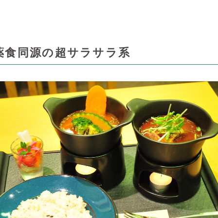
0 薬食同源の超サラサラ系