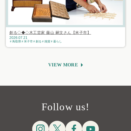
創る◇◆◇木工芸家 藤山 嗣文さん【米子市】
2026.07.21
鳥取県
米子市
創る
雑貨
暮らし
VIEW MORE
Follow us!