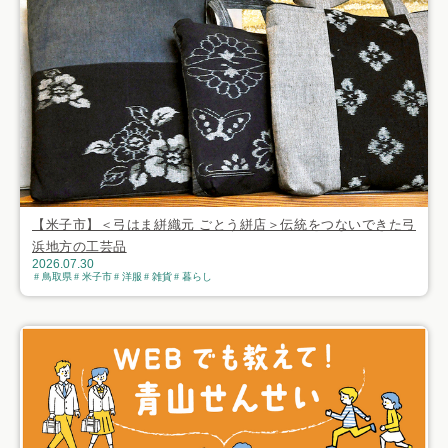
【米子市】＜弓はま絣織元 ごとう絣店＞伝統をつないできた弓
浜地方の工芸品
2026.07.30
鳥取県
米子市
洋服
雑貨
暮らし