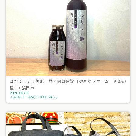
はだえーる：美肌一品＜阿郷建設［やさかファーム 阿郷の
里］＞浜田市
2026.08.03
浜田市
一品紹介
美肌
暮らし