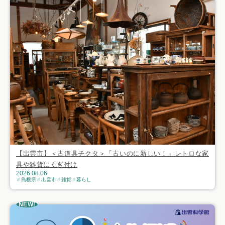
【出雲市】＜古道具チクタ＞「古いのに新しい！」レトロな家
具や雑貨にくぎ付け
2026.08.06
島根県
出雲市
雑貨
暮らし
NEW!