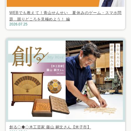
WEBでも教えて！青山せんせい 夏休みのゲーム・スマホ問
題…困りどころを見極めよう！ 編
2026.07.25
創る◇◆◇木工芸家 藤山 嗣文さん【米子市】