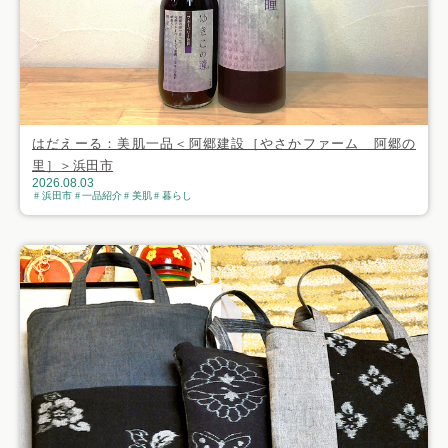
はだえーる：美肌一品＜阿郷建設［やさかファーム 阿郷の
里］＞浜田市
2026.08.03
浜田市
一品紹介
美肌
暮らし