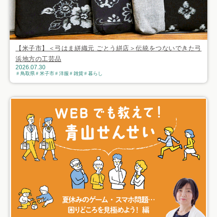
【米子市】＜弓はま絣織元 ごとう絣店＞伝統をつないできた弓
浜地方の工芸品
2026.07.30
鳥取県
米子市
洋服
雑貨
暮らし