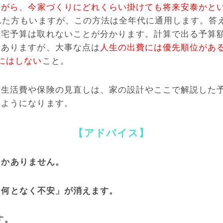
ながら、今家づくりにどれくらい掛けても将来安泰かと
れた方もいますが、この方法は全年代に通用します。答
住宅予算は取れないことが分かります。計算で出る予算
はありますが、大事な点は
人生の出費には優先順位があ
にはしない
こと。
、生活費や保険の見直しは、家の設計やここで解説した
るようになります。
【アドバイス】
しかありません。
「何となく不安」が消えます。
す。