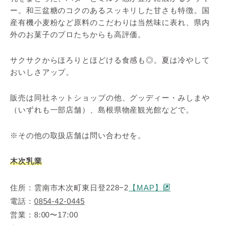
ー。和三盆糖のコクのあるスッキリした甘さも特徴。国
産有機小麦粉など原料のこだわりは当然味に表れ、県内
外のお菓子のプロたちからも高評価。
サクサクからほろりとほどける食感も◎。夏は冷やして
おいしさアップ。
販売は同社ネットショップの他、グッディー・みしまや
（いずれも一部店舗）、島根県物産観光館などで。
※その他の取扱店舗は問い合わせを。
木次乳業
住所：雲南市木次町東日登228−2
【MAP】
電話：
0854-42-0445
営業：8:00〜17:00