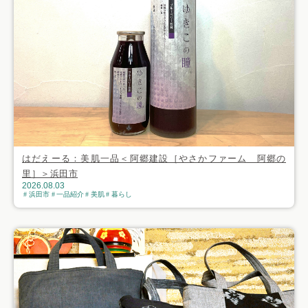
はだえーる：美肌一品＜阿郷建設［やさかファーム 阿郷の
里］＞浜田市
2026.08.03
浜田市
一品紹介
美肌
暮らし