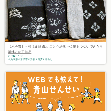
【米子市】＜弓はま絣織元 ごとう絣店＞伝統をつないできた弓
浜地方の工芸品
2026.07.30
鳥取県
米子市
洋服
雑貨
暮らし