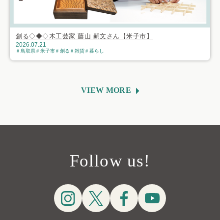
創る◇◆◇木工芸家 藤山 嗣文さん【米子市】
2026.07.21
鳥取県
米子市
創る
雑貨
暮らし
VIEW MORE
Follow us!