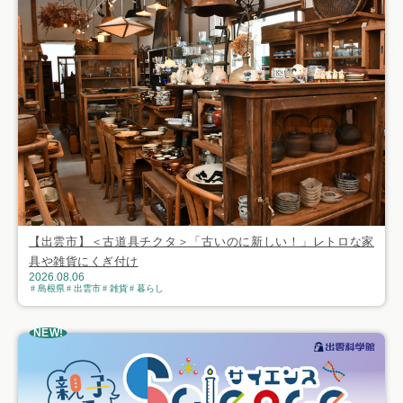
【出雲市】＜古道具チクタ＞「古いのに新しい！」レトロな家
具や雑貨にくぎ付け
2026.08.06
島根県
出雲市
雑貨
暮らし
NEW!